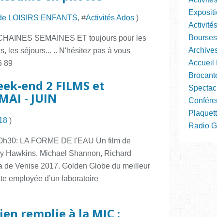
Expositi
de LOISIRS ENFANTS
, #
Activités Ados
)
Activité
Bourses
INES SEMAINES ET toujours pour les
Archive
s, les séjours... .. N'hésitez pas à vous
Accueil 
5 89
Brocant
ek-end 2 FILMS et
Spectac
AI - JUIN
Confére
Plaquett
18
)
Radio Gra
0h30: LA FORME DE l'EAU Un film de
lly Hawkins, Michael Shannon, Richard
ra de Venise 2017. Golden Globe du meilleur
te employée d’un laboratoire
en remplie à la MJC :