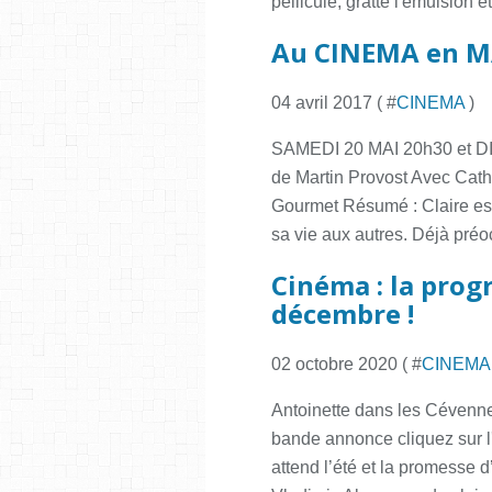
pellicule, gratte l'émulsion e
Au CINEMA en MAI
04 avril 2017 ( #
CINEMA
)
SAMEDI 20 MAI 20h30 et 
de Martin Provost Avec Cath
Gourmet Résumé : Claire est
sa vie aux autres. Déjà préo
Cinéma : la pro
décembre !
02 octobre 2020 ( #
CINEMA
Antoinette dans les Cévenn
bande annonce cliquez sur l
attend l’été et la promesse