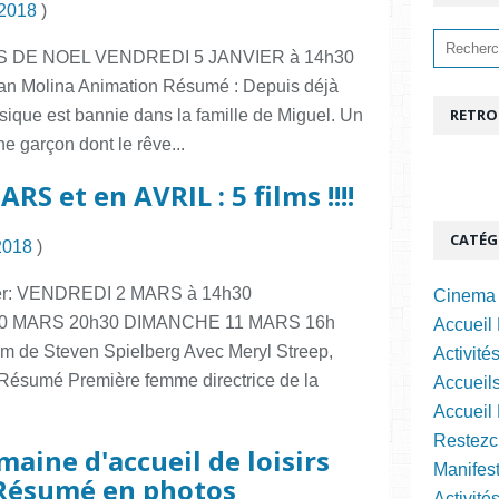
 2018
)
DE NOEL VENDREDI 5 JANVIER à 14h30
ian Molina Animation Résumé : Depuis déjà
RETRO
sique est bannie dans la famille de Miguel. Un
e garçon dont le rêve...
 et en AVRIL : 5 films !!!!
CATÉG
2018
)
iver: VENDREDI 2 MARS à 14h30
Cinema 
0 MARS 20h30 DIMANCHE 11 MARS 16h
Accueil 
de Steven Spielberg Avec Meryl Streep,
Activité
ésumé Première femme directrice de la
Accueils
Accueil
Restezc
aine d'accueil de loisirs
Manifest
 Résumé en photos
Activité