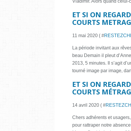
Vladimir. Alors quand celui-
ET SI ON REGARDA
COURTS METRAG
11 mai 2020 ( #
RESTEZCH
La période invitant aux rêves
beau Demain il pleut d’Ann
2013, 5 minutes. Il s’agit d’u
tourné image par image, dans
ET SI ON REGARDA
COURTS MÉTRAGES
14 avril 2020 ( #
RESTEZC
Chers adhérents et usagers,
pour rattraper notre absenc