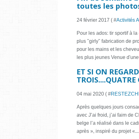
toutes les photos
24 février 2017 ( #
Activités 
Pour les ados: tir sportif à 
plus "girly" fabrication de 
pour les mains et les cheveu
les plus jeunes Venue d'une.
ET SI ON REGARD
TROIS....QUATR
04 mai 2020 ( #
RESTEZCH
Après quelques jours consacr
avec J’ai froid, j’ai faim d
belge l’a réalisé dans le ca
après », inspiré du projet «...