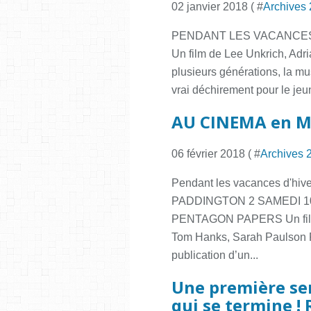
02 janvier 2018 ( #
Archives
PENDANT LES VACANCES 
Un film de Lee Unkrich, Adr
plusieurs générations, la mu
vrai déchirement pour le jeun
AU CINEMA en MARS
06 février 2018 ( #
Archives 
Pendant les vacances d'h
PADDINGTON 2 SAMEDI 1
PENTAGON PAPERS Un film 
Tom Hanks, Sarah Paulson R
publication d’un...
Une première sem
qui se termine !