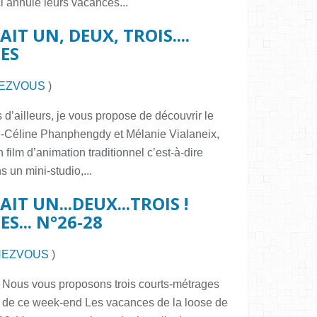
ci annule leurs vacances...
IT UN, DEUX, TROIS....
ES
EZVOUS
)
 d’ailleurs, je vous propose de découvrir le
e-Céline Phanphengdy et Mélanie Vialaneix,
n film d’animation traditionnel c’est-à-dire
 un mini-studio,...
IT UN...DEUX...TROIS !
... N°26-28
HEZVOUS
)
 Nous vous proposons trois courts-métrages
e de ce week-end Les vacances de la loose de