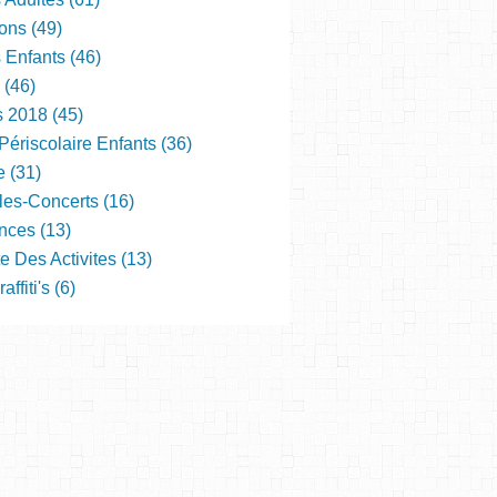
ons (49)
s Enfants (46)
 (46)
s 2018 (45)
Périscolaire Enfants (36)
e (31)
les-Concerts (16)
nces (13)
e Des Activites (13)
ffiti's (6)