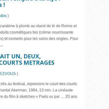
 !
Ados
)
la carabine à plomb au stand de tir de Reims et
produits cosmétiques bio (crème nourrissante
x) et conseils pour les soins des ongles. Pour
..
AIT UN, DEUX,
E COURTS METRAGES
EZVOUS
)
és au festival, reprenons le court des courts
e Chantal Akerman, 1984, 13 min. La cinéaste
dre du film à sketches « Paris vu par … 20 ans