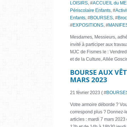
LOISIRS
, #
ACCUEIL du M
Périscolaire Enfants
, #
Activ
Enfants
, #
BOURSES
, #
Broc
#
EXPOSITIONS
, #
MANIFE
Mesdames, Messieurs, adhére
invité à participer aux trav
MJC de Fismes le : Vendredi
et de la Culture, Allée Gosc
BOURSE AUX VÊT
MARS 2023
21 février 2023 ( #
BOURSE
Votre armoire déborde ? Vou
correspond plus ? Donnez-le
articles : mardi 7 mars 202
12h et de 14h à 18h30 jeudi