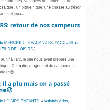
 le cadre des "vacances de printemps "de la
mosaîque , un pique nique, une chasse au trésor
anes et jeux...
RS: retour de nos campeurs
du MERCREDI et VACANCES
, #
ACCUEIL de
EILS DE LOISIRS
)
au tir à l'arc, le site nous avait préparé une
thique. Ce matin, rangement du campement
aider 😉
: Il a plu mais on a passé
ne😉
de LOISIRS ENFANTS
, #
Activités Ados
,