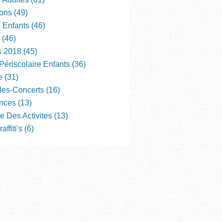
ons (49)
s Enfants (46)
 (46)
s 2018 (45)
Périscolaire Enfants (36)
e (31)
les-Concerts (16)
nces (13)
e Des Activites (13)
ffiti's (6)