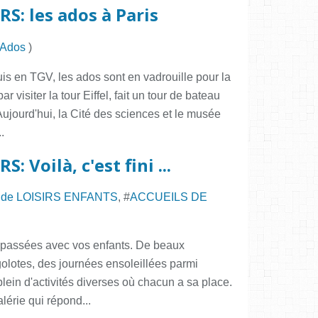
S: les ados à Paris
s Ados
)
is en TGV, les ados sont en vadrouille pour la
 visiter la tour Eiffel, fait un tour de bateau
jourd'hui, la Cité des sciences et le musée
.
: Voilà, c'est fini ...
 de LOISIRS ENFANTS
, #
ACCUEILS DE
 passées avec vos enfants. De beaux
olotes, des journées ensoleillées parmi
plein d'activités diverses où chacun a sa place.
lérie qui répond...