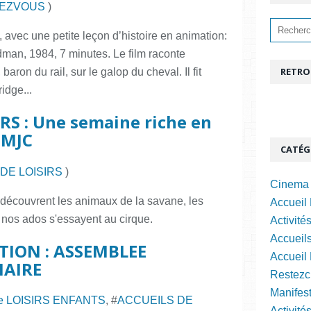
EZVOUS
)
, avec une petite leçon d’histoire en animation:
dman, 1984, 7 minutes. Le film raconte
RETRO
 baron du rail, sur le galop du cheval. Il fit
idge...
RS : Une semaine riche en
 MJC
CATÉG
DE LOISIRS
)
Cinema 
ts découvrent les animaux de la savane, les
Accueil 
 nos ados s'essayent au cirque.
Activité
Accueils
ATION : ASSEMBLEE
Accueil
NAIRE
Restezc
Manifest
e LOISIRS ENFANTS
, #
ACCUEILS DE
Activité