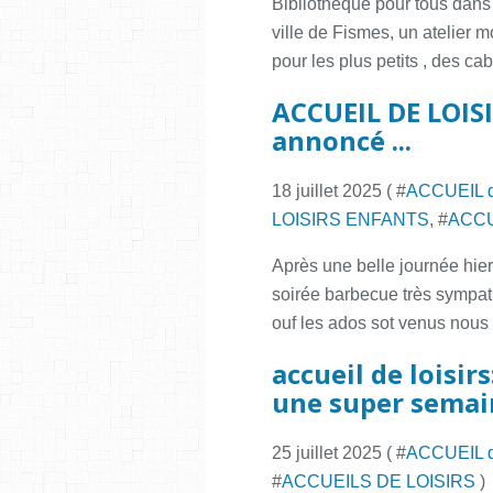
Bibliothèque pour tous dans
ville de Fismes, un atelier 
pour les plus petits , des cab
ACCUEIL DE LOISI
annoncé ...
18 juillet 2025 ( #
ACCUEIL 
LOISIRS ENFANTS
, #
ACCU
Après une belle journée hier 
soirée barbecue très sympa
ouf les ados sot venus nous 
accueil de loisirs
une super semai
25 juillet 2025 ( #
ACCUEIL 
#
ACCUEILS DE LOISIRS
)