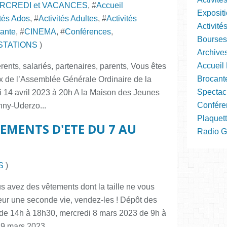
ERCREDI et VACANCES
, #
Accueil
Expositi
ités Ados
, #
Activités Adultes
, #
Activités
Activité
ante
, #
CINEMA
, #
Conférences
,
Bourses
STATIONS
)
Archive
Accueil 
nts, salariés, partenaires, parents, Vous êtes
Brocant
aux de l’Assemblée Générale Ordinaire de la
Spectac
 14 avril 2023 à 20h A la Maison des Jeunes
Confére
inny-Uderzo...
Plaquett
EMENTS D'ETE DU 7 AU
Radio Gra
S
)
s avez des vêtements dont la taille ne vous
ur une seconde vie, vendez-les ! Dépôt des
3 de 14h à 18h30, mercredi 8 mars 2023 de 9h à
 9 mars 2023...