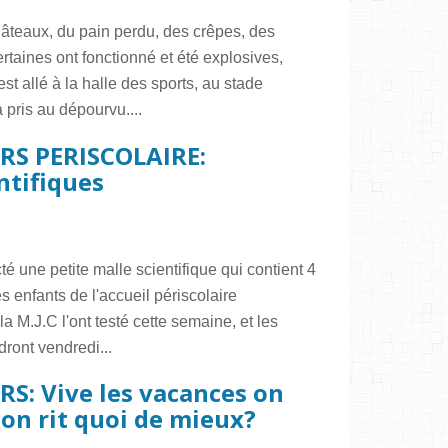
gâteaux, du pain perdu, des crêpes, des
rtaines ont fonctionné et été explosives,
est allé à la halle des sports, au stade
a pris au dépourvu....
IRS PERISCOLAIRE:
ntifiques
é une petite malle scientifique qui contient 4
s enfants de l'accueil périscolaire
 M.J.C l'ont testé cette semaine, et les
dront vendredi...
RS: Vive les vacances on
 on rit quoi de mieux?