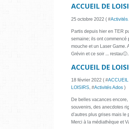
ACCUEIL DE LOISIR
25 octobre 2022 ( #
Activité
Partis depuis hier en TER pu
semaine; ils ont commencé par
mouche et un Laser Game. Au
Grévin et ce soir ... restau🙂..
ACCUEIL DE LOISIRS
18 février 2022 ( #
ACCUEIL
LOISIRS
, #
Activités Ados
)
De belles vacances encore,
souvenirs, des anecdotes rig
d'autres plus grises mais le 
Merci à la médiathèque et Va