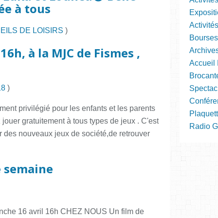
ée à tous
Expositi
Activité
EILS DE LOISIRS
)
Bourses
16h, à la MJC de Fismes ,
Archive
Accueil 
Brocant
18
)
Spectac
Confére
oment privilégié pour les enfants et les parents
Plaquett
jouer gratuitement à tous types de jeux . C'est
Radio Gra
r des nouveaux jeux de société,de retrouver
e semaine
anche 16 avril 16h CHEZ NOUS Un film de