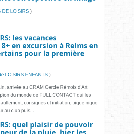
 DE LOISIRS
)
RS: les vacances
 8+ en excursion à Reims en
certains pour la première
de LOISIRS ENFANTS
)
in, arrivée au CRAM Cercle Rémois d'Art
ampîon du monde de FULL CONTACT qui les
hauffement, consignes et initiation; pique nique
r au club puis...
RS: quel plaisir de pouvoir
peur de la pluie, hier les