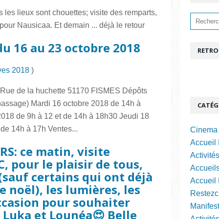
is les lieux sont chouettes; visite des remparts,
 pour Nausicaa. Et demain ... déjà le retour
 du 16 au 23 octobre 2018
RETRO
ves 2018
)
8 Rue de la huchette 51170 FISMES Dépôts
r passage) Mardi 16 octobre 2018 de 14h à
CATÉG
018 de 9h à 12 et de 14h à 18h30 Jeudi 18
 de 14h à 17h Ventes...
Cinema 
Accueil 
RS: ce matin, visite
Activité
C, pour le plaisir de tous,
Accueils
(sauf certains qui ont déjà
Accueil
 noël), les lumières, les
Restezc
ccasion pour souhaiter
Manifest
e Luka et Lounéa😍 Belle
Activité