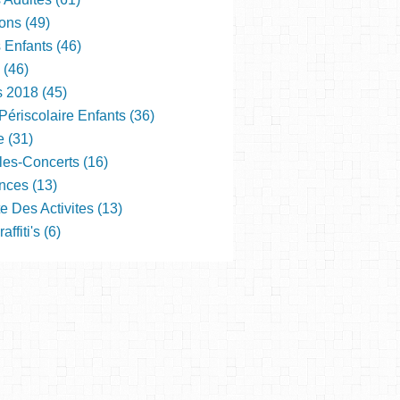
ons (49)
s Enfants (46)
 (46)
s 2018 (45)
Périscolaire Enfants (36)
e (31)
les-Concerts (16)
nces (13)
e Des Activites (13)
ffiti's (6)