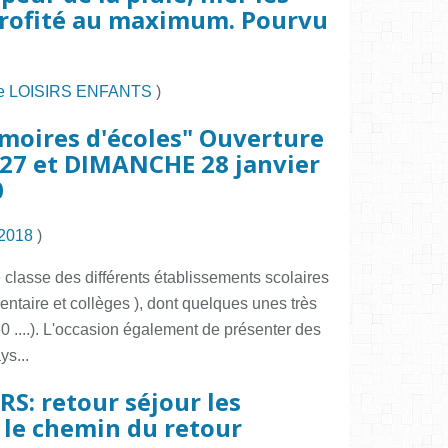
profité au maximum. Pourvu
e LOISIRS ENFANTS
)
oires d'écoles" Ouverture
 27 et DIMANCHE 28 janvier
0
 2018
)
classe des différents établissements scolaires
ntaire et collèges ), dont quelques unes très
 ....). L'occasion également de présenter des
ys...
RS: retour séjour les
 le chemin du retour