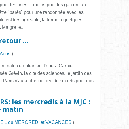
our les unes ... moins pour les garçon, un
 être "parés" pour une randonnée avec les
îte est très agréable, la ferme à quelques
 Malgré le...
etour ...
s Ados
)
un match en plein air, l'opéra Garnier
sée Grévin, la cité des sciences, le jardin des
tro Paris n'aura plus ou peu de secrets pour nos
S: les mercredis à la MJC :
e matin
EIL du MERCREDI et VACANCES
)