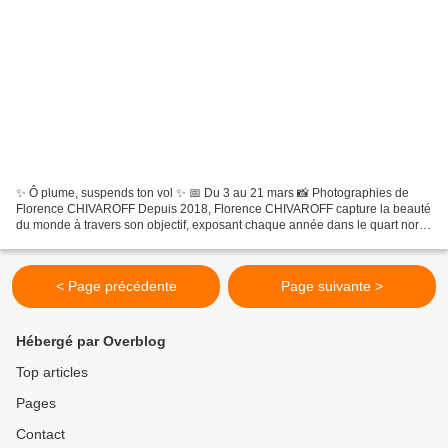
✨ Ô plume, suspends ton vol ✨ 📅 Du 3 au 21 mars 📸 Photographies de
Florence CHIVAROFF Depuis 2018, Florence CHIVAROFF capture la beauté
du monde à travers son objectif, exposant chaque année dans le quart nord-
est. En 2023, son talent a été reconnu avec...
< Page précédente
Page suivante >
Hébergé par Overblog
Top articles
Pages
Contact