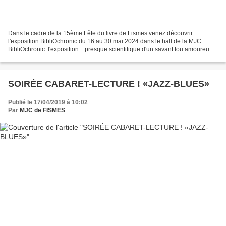
Dans le cadre de la 15ème Fête du livre de Fismes venez découvrir
l'exposition BibliOchronic du 16 au 30 mai 2024 dans le hall de la MJC
BibliOchronic: l'exposition... presque scientifique d'un savant fou amoureux
des livres Autour des recherches de Robert...
SOIRÉE CABARET-LECTURE ! «JAZZ-BLUES»
Publié le 17/04/2019 à 10:02
Par
MJC de FISMES