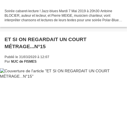
Soirée cabaret-lecture ! Jazz-blues Mardi 7 Mai 2019 à 20h30 Antoine
BLOCIER, auteur et lecteur, et Pierre MEIGE, musicien chanteur, vont
interpréter chansons et lectures de leurs textes pour une soirée Polar-Blues
le Mardi 7 mai. Pendant cette soirée,...
ET SI ON REGARDAIT UN COURT
MÉTRAGE...N°15
Publié le 31/03/2020 à 12:07
Par
MJC de FISMES