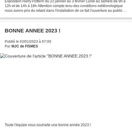
Exposition Harry Potter® du 22 janvier au 3 février Lundi au samedi de 9h à
12h et de 14h à 18h Attention compte tenu des conditions météorologique
nous avons pris du retard dans l'installation de ce fait l'ouverture au public se
fera à partir du lundi...
BONNE ANNEE 2023 !
Publié le 03/01/2023 à 07:00
Par
MJC de FISMES
Toute l'équipe vous souhaite une bonne année 2023 !