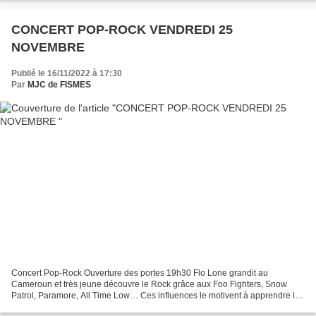
CONCERT POP-ROCK VENDREDI 25
NOVEMBRE
Publié le 16/11/2022 à 17:30
Par
MJC de FISMES
Concert Pop-Rock Ouverture des portes 19h30 Flo Lone grandit au
Cameroun et très jeune découvre le Rock grâce aux Foo Fighters, Snow
Patrol, Paramore, All Time Low… Ces influences le motivent à apprendre la
guitare. Bilingue grâce à ses origines, il écrit...