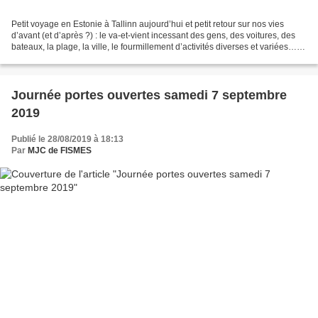
Petit voyage en Estonie à Tallinn aujourd’hui et petit retour sur nos vies
d’avant (et d’après ?) : le va-et-vient incessant des gens, des voitures, des
bateaux, la plage, la ville, le fourmillement d’activités diverses et variées…
C’est tout cela, que...
Journée portes ouvertes samedi 7 septembre
2019
Publié le 28/08/2019 à 18:13
Par
MJC de FISMES