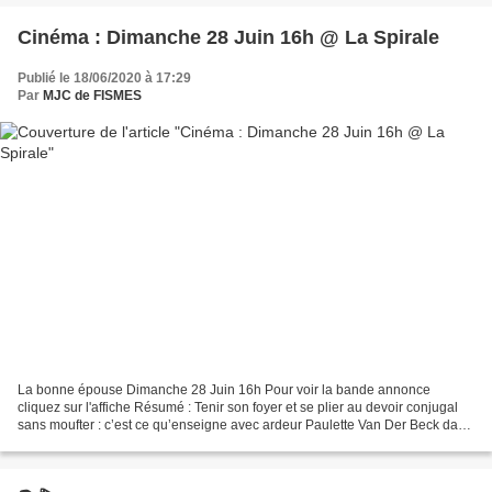
Cinéma : Dimanche 28 Juin 16h @ La Spirale
Publié le 18/06/2020 à 17:29
Par
MJC de FISMES
La bonne épouse Dimanche 28 Juin 16h Pour voir la bande annonce
cliquez sur l'affiche Résumé : Tenir son foyer et se plier au devoir conjugal
sans moufter : c’est ce qu’enseigne avec ardeur Paulette Van Der Beck dans
son école ménagère. Ses certitudes...