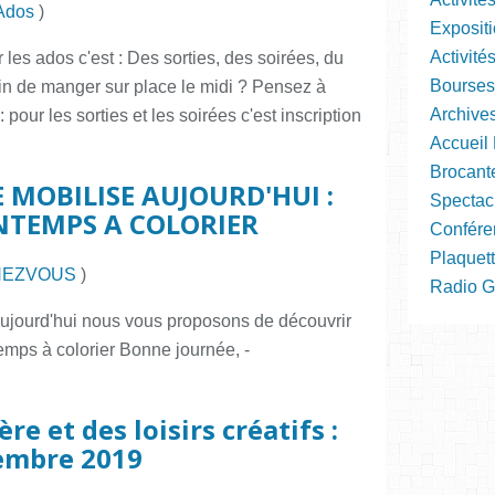
 Ados
)
Expositi
Activité
les ados c'est : Des sorties, des soirées, du
Bourses
soin de manger sur place le midi ? Pensez à
Archive
: pour les sorties et les soirées c'est inscription
Accueil 
Brocant
 MOBILISE AUJOURD'HUI :
Spectac
NTEMPS A COLORIER
Confére
Plaquett
HEZVOUS
)
Radio Gra
ujourd'hui nous vous proposons de découvrir
temps à colorier Bonne journée, -
re et des loisirs créatifs :
embre 2019