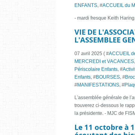
ENFANTS
, #
ACCUEIL du 
- mardi fresque Keith Harin
VIE DE L'ASSOCI
L'ASSEMBLEE GE
07 avril 2025 ( #
ACCUEIL d
MERCREDI et VACANCES
Périscolaire Enfants
, #
Activ
Enfants
, #
BOURSES
, #
Broc
#
MANIFESTATIONS
, #
Plaqu
L'assemblée générale de l'a
trouverez ci-dessous le rapp
la présidente. - MJC de 
Le 11 octobre à 
écoutant des his