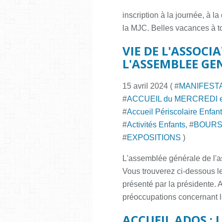
inscription à la journée, à 
la MJC. Belles vacances à t
VIE DE L'ASSOCI
L'ASSEMBLEE GE
15 avril 2024 ( #
MANIFEST
#
ACCUEIL du MERCREDI 
#
Accueil Périscolaire Enfan
#
Activités Enfants
, #
BOUR
#
EXPOSITIONS
)
L'assemblée générale de l'as
Vous trouverez ci-dessous le
présenté par la présidente. A 
préoccupations concernant le
ACCUEIL ADOS : L