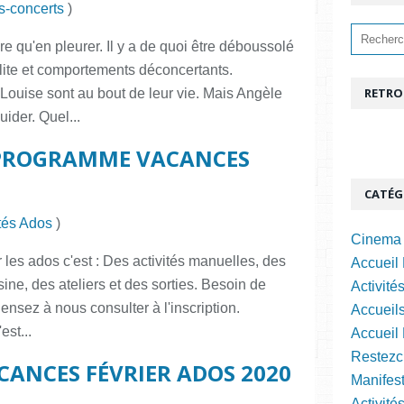
s-concerts
)
 qu'en pleurer. Il y a de quoi être déboussolé
olite et comportements déconcertants.
RETRO
Louise sont au bout de leur vie. Mais Angèle
uider. Quel...
: PROGRAMME VACANCES
CATÉG
ités Ados
)
Cinema 
les ados c'est : Des activités manuelles, des
Accueil 
isine, des ateliers et des sorties. Besoin de
Activité
ensez à nous consulter à l'inscription.
Accueils
est...
Accueil
Restezc
ANCES FÉVRIER ADOS 2020
Manifest
Activité