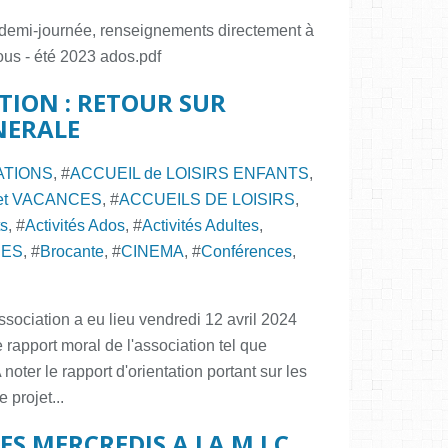
la demi-journée, renseignements directement à
ous - été 2023 ados.pdf
ATION : RETOUR SUR
NERALE
ATIONS
, #
ACCUEIL de LOISIRS ENFANTS
,
et VACANCES
, #
ACCUEILS DE LOISIRS
,
ts
, #
Activités Ados
, #
Activités Adultes
,
SES
, #
Brocante
, #
CINEMA
, #
Conférences
,
sociation a eu lieu vendredi 12 avril 2024
 rapport moral de l'association tel que
noter le rapport d'orientation portant sur les
 projet...
ES MERCREDIS A LA M.J.C.