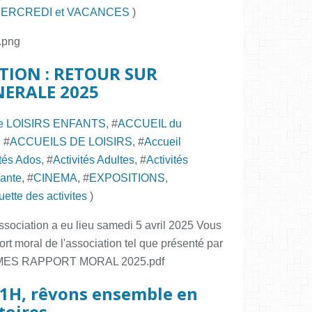
MERCREDI et VACANCES
)
g.png
ATION : RETOUR SUR
NERALE 2025
e LOISIRS ENFANTS
, #
ACCUEIL du
, #
ACCUEILS DE LOISIRS
, #
Accueil
ités Ados
, #
Activités Adultes
, #
Activités
ante
, #
CINEMA
, #
EXPOSITIONS
,
ette des activites
)
ssociation a eu lieu samedi 5 avril 2025 Vous
ort moral de l'association tel que présenté par
FISMES RAPPORT MORAL 2025.pdf
11H, rêvons ensemble en
toires