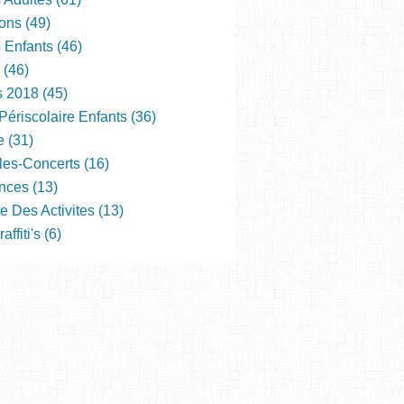
ons (49)
s Enfants (46)
 (46)
s 2018 (45)
Périscolaire Enfants (36)
e (31)
les-Concerts (16)
nces (13)
e Des Activites (13)
ffiti's (6)