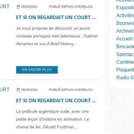
06/05/2020
PUBLIÉ DEPUIS OVERBLOG
Expositi
Activité
ET SI ON REGARDAIT UN COURT MÉTRAGE... N°50
Bourses
Je vous propose de découvrir un jeune
Archive
cinéaste portugais très talentueux : Gabriel
Accueil 
Abrantes et son A Brief History...
Brocant
Spectac
Confére
Plaquett
EN SAVOIR PLUS
Radio Gra
05/05/2020
PUBLIÉ DEPUIS OVERBLOG
ET SI ON REGARDAIT UN COURT MÉTRAGE... N°49
La pellicule argentique suite, avec une
petite leçon d’histoire en animation: Le
cheval de fer, Gérald Frydman,...