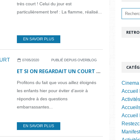
très court ! Celui du jour est
particulièrement bref : La flamme, réalisé...
RETRO
EN SAVOIR PLUS
07/05/2020
PUBLIÉ DEPUIS OVERBLOG
CATÉG
ET SI ON REGARDAIT UN COURT MÉTRAGE... N°51
Profitons du fait que vous aillez éloignés
Cinema 
les enfants hier pour éviter d’avoir à
Accueil 
répondre à des questions
Activité
embarrassantes...
Accueils
Accueil
Restezc
EN SAVOIR PLUS
Manifest
Activité