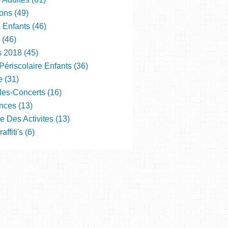
ons (49)
s Enfants (46)
 (46)
s 2018 (45)
Périscolaire Enfants (36)
e (31)
les-Concerts (16)
nces (13)
e Des Activites (13)
ffiti's (6)