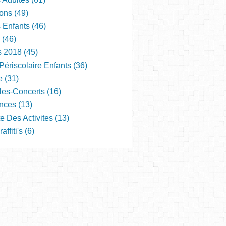
ons (49)
s Enfants (46)
 (46)
s 2018 (45)
Périscolaire Enfants (36)
e (31)
les-Concerts (16)
nces (13)
e Des Activites (13)
ffiti's (6)