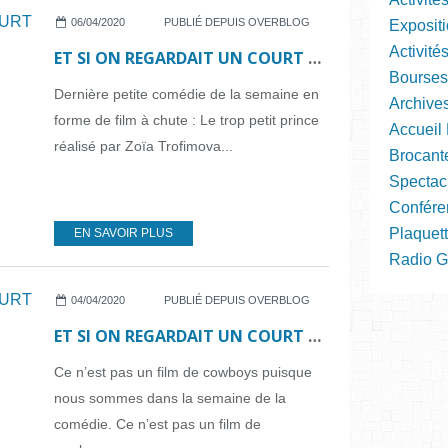
06/04/2020
PUBLIÉ DEPUIS OVERBLOG
Expositi
Activité
ET SI ON REGARDAIT UN COURT MÉTRAGE...N°20
Bourses
Dernière petite comédie de la semaine en
Archive
forme de film à chute : Le trop petit prince
Accueil 
réalisé par Zoïa Trofimova...
Brocant
Spectac
Confére
Plaquett
EN SAVOIR PLUS
Radio Gra
04/04/2020
PUBLIÉ DEPUIS OVERBLOG
ET SI ON REGARDAIT UN COURT MÉTRAGE...N°19
Ce n’est pas un film de cowboys puisque
nous sommes dans la semaine de la
comédie. Ce n’est pas un film de