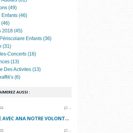
ons (49)
s Enfants (46)
 (46)
s 2018 (45)
Périscolaire Enfants (36)
e (31)
les-Concerts (16)
nces (13)
e Des Activites (13)
ffiti's (6)
IMEREZ AUSSI :
021
…
CUISINE AVEC ANA NOTRE VOLONTAIRE EUROPÉENNE !
021
…