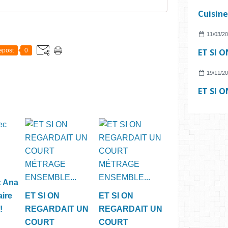
11/03/2
epost
0
19/11/2
c Ana
aire
ET SI ON
ET SI ON
!
REGARDAIT UN
REGARDAIT UN
COURT
COURT