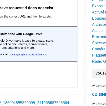
Expositi
Activité
Bourses
Archive
Accueil 
Brocant
Spectac
Confére
Plaquett
Radio Gra
VOUS A
23/04/2
96920622_186094855860095_2410556875985649664_n
12/04/2