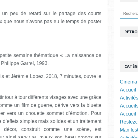
 un peu de retard sur le partage des courts
ux que nous n'avons pas eu le temps de poster
RETRO
petite semaine thématique « La naissance de
 Philippe Garrel, 1993.
CATÉG
exis et Jérémie Lopez, 2018, 7 minutes, ouvre le
Cinema 
Accueil 
êtir tour à tour différents visages avec une grâce
Activité
omme un film de guerre, dérive vers la bluette
Accueils
ever vers un chouette sommet d’émotion. Pour
Accueil
 d’effets simples mais solides et un traitement
Restezc
n décor, construit comme une scène, est
Manifest
r ainsi servir au mieux son beau propos sur
Activité