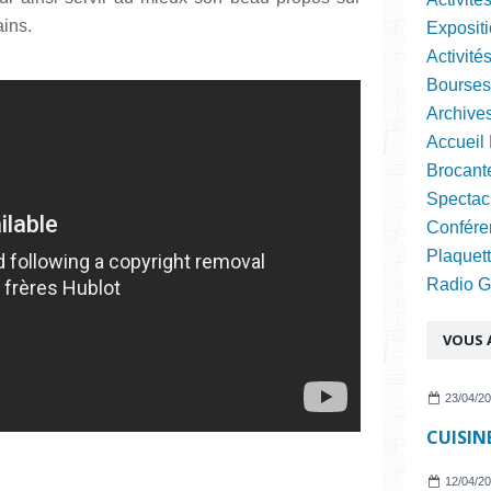
ains.
Expositi
Activité
Bourses
Archive
Accueil 
Brocant
Spectac
Confére
Plaquett
Radio Gra
VOUS A
23/04/2
12/04/2