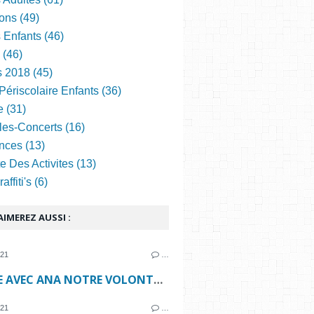
ons (49)
s Enfants (46)
 (46)
s 2018 (45)
Périscolaire Enfants (36)
e (31)
les-Concerts (16)
nces (13)
e Des Activites (13)
ffiti's (6)
IMEREZ AUSSI :
021
…
CUISINE AVEC ANA NOTRE VOLONTAIRE EUROPÉENNE !
021
…