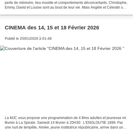
perte de mémoire, lieu insolite et comportements déconcertants. Christophe,
Emmy, David et Louise sont au bout de leur vie. Mais Angèle et Célestin sont
là pour les guider. Quel...
CINEMA des 14, 15 et 18 Février 2026
Publié le 25/01/2026 à 01:48
La MJC vous propose une programmation de 4 films adultes et jeunesse mi
février à La Spirale. Samedi 14 février à 20H30 : L'ENGLOUTIE 1899. Par
une nuit de tempête, Aimée, jeune institutrice républicaine, arrive dans un
hameau enneigé aux confins des...