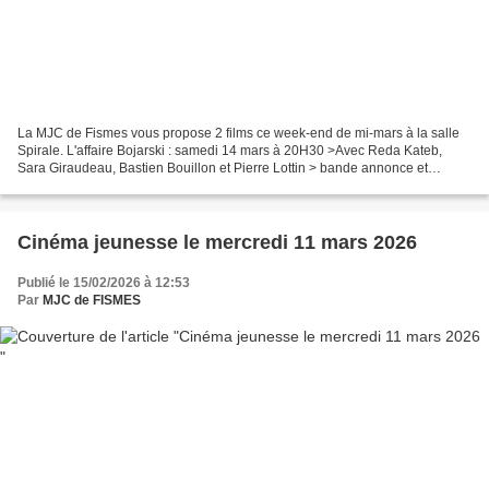
La MJC de Fismes vous propose 2 films ce week-end de mi-mars à la salle
Spirale. L'affaire Bojarski : samedi 14 mars à 20H30 >Avec Reda Kateb,
Sara Giraudeau, Bastien Bouillon et Pierre Lottin > bande annonce et
synopsis ici Gourou : dimanche 15 mars...
Cinéma jeunesse le mercredi 11 mars 2026
Publié le 15/02/2026 à 12:53
Par
MJC de FISMES