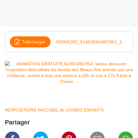
Télécharger
435905283_914618364007661_5757775457637995629_n
#EXPOSITIONS
#ACCUEIL de LOISIRS ENFANTS
Partager