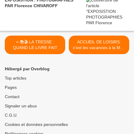
EXPOSISTION : PHOTOGRAPHIES
PAR Florence CHIVAROFF
< 📚🎬 LA TRESSE :
ACCUEIL DE LOISIRS:
QUAND LE LIVRE FAIT
c'est les vacances à la MJC
SON CINÉMA 🎬📚
Chaque jour les petits
montent dans la machine à
remonter le temps et
Hébergé par Overblog
partent à l'aventure, les
grands bravent le froid et
Top articles
parcours la ville à la
Pages
recherche d'énigmes et
épreuves, aujourd'hui, visite
Contact
contée de l'exposition du
musée des beaux arts "A
Signaler un abus
poils ou à Plumes" une
C.G.U.
belle expériences >
Cookies et données personnelles
Préférences cookies