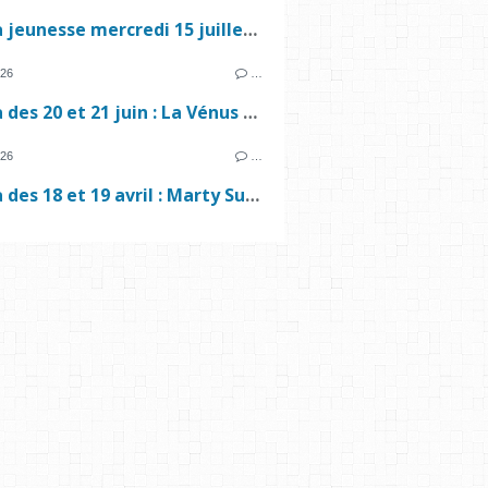
Cinéma jeunesse mercredi 15 juillet - Les animos rigolos et Toys Story 5
026
…
Cinéma des 20 et 21 juin : La Vénus électrique et Le diable s'habille en Prada
026
…
Cinéma des 18 et 19 avril : Marty Supreme et Chers Parents