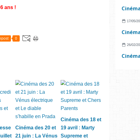
 6 ans !
17/05/2
epost
0
26/02/2
Cinéma des 18 et
nesse
Cinéma des 20 et
19 avril : Marty
uillet
21 juin : La Vénus
Supreme et