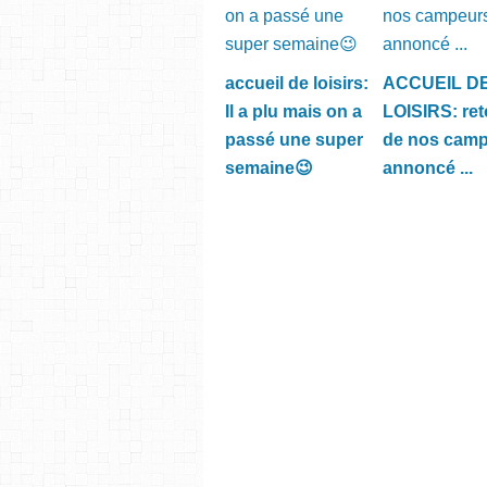
accueil de loisirs:
ACCUEIL D
Il a plu mais on a
LOISIRS: ret
passé une super
de nos cam
semaine😉
annoncé ...