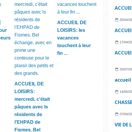
25/04/2
E
ACCUEIL DE
our
LOISIRS: les
peurs
vacances
17/04/2
touchent à leur
fin ...
25/07/2
ACCUEIL DE
LOISIRS:
14/05/2
mercredi, c'était
pâques avec ls
résidents de
07/04/2
l'EHPAD de
Fismes. Bel