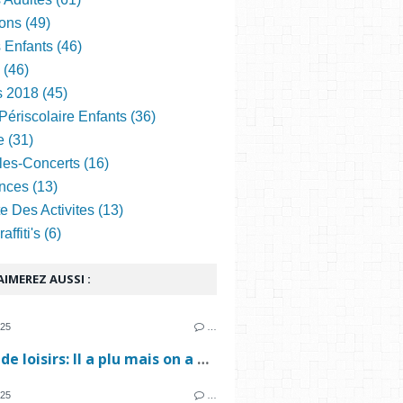
ons (49)
s Enfants (46)
 (46)
s 2018 (45)
Périscolaire Enfants (36)
e (31)
les-Concerts (16)
nces (13)
e Des Activites (13)
ffiti's (6)
IMEREZ AUSSI :
025
…
accueil de loisirs: Il a plu mais on a passé une super semaine😉
025
…