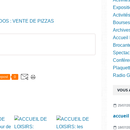
Expositi
Activité
Bourses
Archive
Accueil 
Brocant
Spectac
Confére
Plaquett
Radio Gra
epost
0
VOUS A
25/07/2
18/07/2