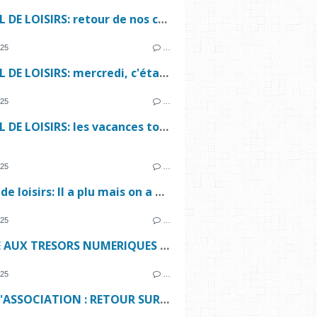
ACCUEIL DE LOISIRS: retour de nos campeurs annoncé ...
025
…
ACCUEIL DE LOISIRS: mercredi, c'était pâques avec ls résidents de l'EHPAD de Fismes. Bel échange, avec en prime une conteuse pour le plaisir des petits et des grands.
025
…
ACCUEIL DE LOISIRS: les vacances touchent à leur fin ...
025
…
accueil de loisirs: Il a plu mais on a passé une super semaine😉
025
…
CHASSE AUX TRESORS NUMERIQUES - SAMEDI 17 MAI 2025
025
…
VIE DE L'ASSOCIATION : RETOUR SUR L'ASSEMBLEE GENERALE 2025